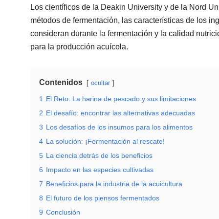
Los científicos de la Deakin University y de la Nord Uni
métodos de fermentación, las características de los in
consideran durante la fermentación y la calidad nutric
para la producción acuícola.
Contenidos
ocultar
1
El Reto: La harina de pescado y sus limitaciones
2
El desafío: encontrar las alternativas adecuadas
3
Los desafíos de los insumos para los alimentos
4
La solución: ¡Fermentación al rescate!
5
La ciencia detrás de los beneficios
6
Impacto en las especies cultivadas
7
Beneficios para la industria de la acuicultura
8
El futuro de los piensos fermentados
9
Conclusión