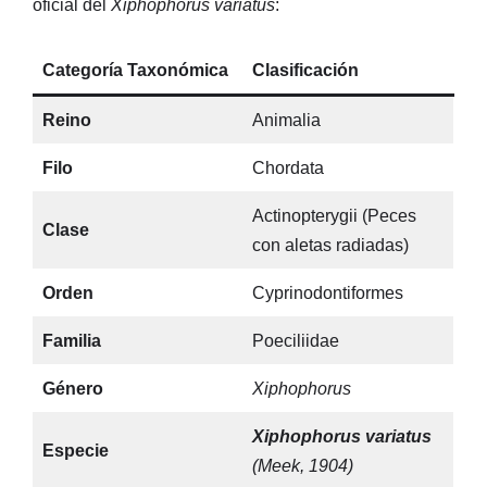
oficial del
Xiphophorus variatus
:
Categoría Taxonómica
Clasificación
Reino
Animalia
Filo
Chordata
Actinopterygii (Peces
Clase
con aletas radiadas)
Orden
Cyprinodontiformes
Familia
Poeciliidae
Género
Xiphophorus
Xiphophorus variatus
Especie
(Meek, 1904)