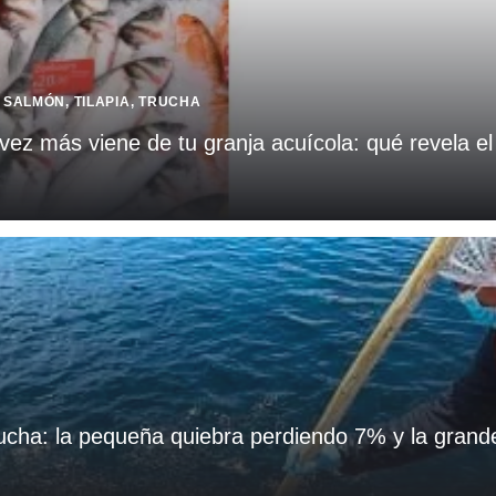
,
SALMÓN
,
TILAPIA
,
TRUCHA
ez más viene de tu granja acuícola: qué revela 
rucha: la pequeña quiebra perdiendo 7% y la gran