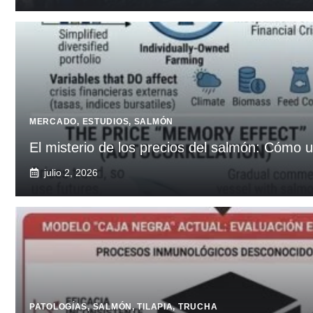
MERCADO
,
ESTUDIOS
,
SALMÓN
El misterio de los precios del salmón: Cómo u
julio 2, 2026
PATOLOGÍAS
,
SALMÓN
,
TILAPIA
,
TRUCHA