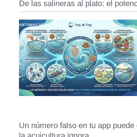
De las salineras al plato: el poten
SISTEMAS DE CULTIVO
,
CAMARÓN
,
ESTUDIOS
,
MERCADO
Un número falso en tu app puede c
la acuicultura ignora