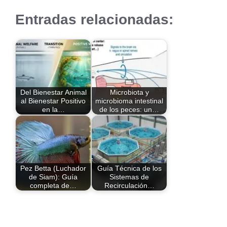
Entradas relacionadas:
Del Bienestar Animal
Microbiota y
al Bienestar Positivo
microbioma intestinal
en la…
de los peces: un…
Pez Betta (Luchador
Guía Técnica de los
de Siam): Guía
Sistemas de
completa de…
Recirculación…