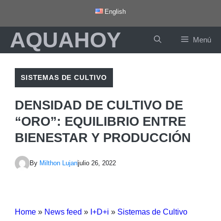
Saltar
English
al
AQUAHOY
contenido
Menú
SISTEMAS DE CULTIVO
DENSIDAD DE CULTIVO DE
“ORO”: EQUILIBRIO ENTRE
BIENESTAR Y PRODUCCIÓN
By
Milthon Lujan
julio 26, 2022
Home
»
News feed
»
I+D+i
»
Sistemas de Cultivo