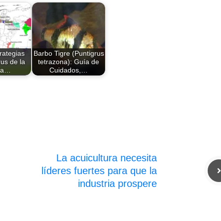
rategias
Barbo Tigre (Puntigrus
rus de la
tetrazona): Guía de
ha…
Cuidados,…
La acuicultura necesita
líderes fuertes para que la
industria prospere