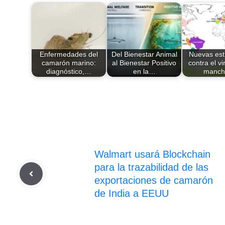
Enfermedades del
Del Bienestar Animal
Nuevas est
camarón marino:
al Bienestar Positivo
contra el vi
diagnóstico,…
en la…
manc
Walmart usará Blockchain
para la trazabilidad de las
exportaciones de camarón
de India a EEUU