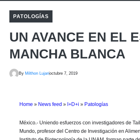
PATOLOGÍAS
UN AVANCE EN EL E
MANCHA BLANCA
By
Milthon Lujan
octubre 7, 2019
Home
»
News feed
»
I+D+i
»
Patologías
México.- Uniendo esfuerzos con investigadores de Ta
Mundo, profesor del Centro de Investigación en Alimen
Instituto de Biotecnología de la UNAM, forman parte d