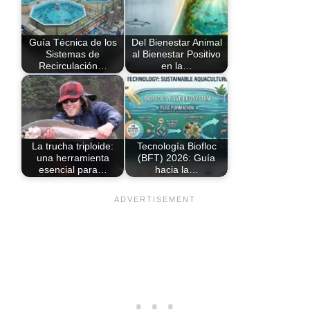
Guía Técnica de los
Del Bienestar Animal
Sistemas de
al Bienestar Positivo
Recirculación…
en la…
La trucha triploide:
Tecnología Biofloc
una herramienta
(BFT) 2026: Guía
esencial para…
hacia la…