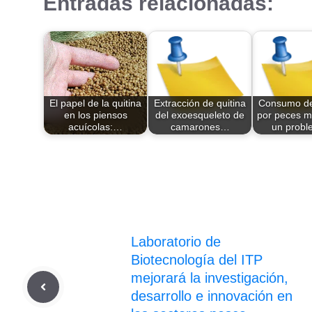
Entradas relacionadas:
El papel de la quitina
Extracción de quitina
Consumo de 
en los piensos
del exoesqueleto de
por peces m
acuícolas:…
camarones…
un prob
Laboratorio de
Biotecnología del ITP
mejorará la investigación,
desarrollo e innovación en