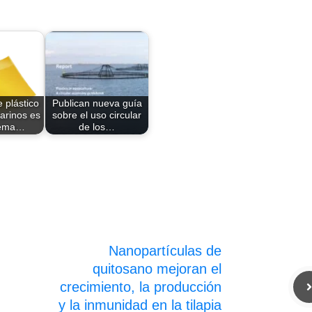
plástico
Publican nueva guía
arinos es
sobre el uso circular
lema…
de los…
Nanopartículas de
quitosano mejoran el
crecimiento, la producción
y la inmunidad en la tilapia