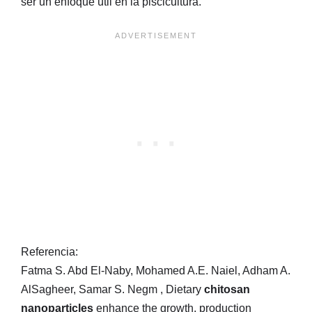
ser un enfoque útil en la piscicultura.
Referencia:
Fatma S. Abd El-Naby, Mohamed A.E. Naiel, Adham A.
AlSagheer, Samar S. Negm , Dietary
chitosan
nanoparticles
enhance the growth, production