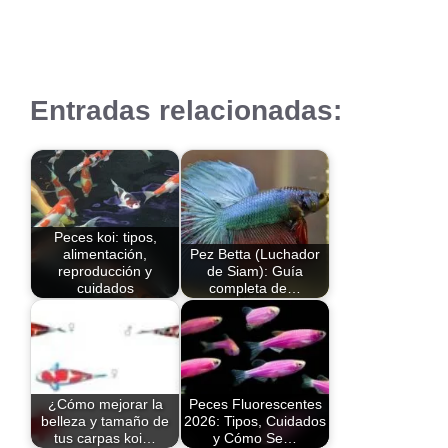
Entradas relacionadas:
Peces koi: tipos,
alimentación,
Pez Betta (Luchador
reproducción y
de Siam): Guía
cuidados
completa de…
¿Cómo mejorar la
Peces Fluorescentes
belleza y tamaño de
2026: Tipos, Cuidados
tus carpas koi…
y Cómo Se…