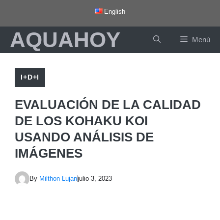
Saltar
English
al
AQUAHOY
contenido
Menú
I+D+I
EVALUACIÓN DE LA CALIDAD
DE LOS KOHAKU KOI
USANDO ANÁLISIS DE
IMÁGENES
By
Milthon Lujan
julio 3, 2023