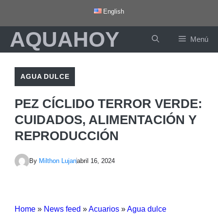
Saltar
English
al
AQUAHOY
contenido
Menú
AGUA DULCE
PEZ CÍCLIDO TERROR VERDE:
CUIDADOS, ALIMENTACIÓN Y
REPRODUCCIÓN
By
Milthon Lujan
abril 16, 2024
Home
»
News feed
»
Acuarios
»
Agua dulce