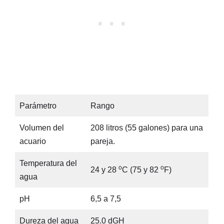
Parámetro
Rango
Volumen del
208 litros (55 galones) para una
acuario
pareja.
Temperatura del
o
o
24 y 28
C (75 y 82
F)
agua
pH
6,5 a 7,5
Dureza del agua
25.0 dGH