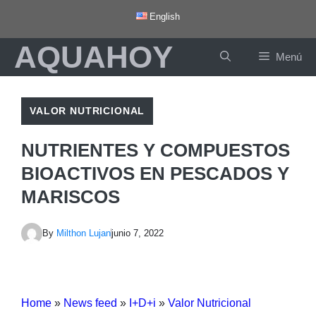
Saltar
English
al
AQUAHOY
contenido
Menú
VALOR NUTRICIONAL
NUTRIENTES Y COMPUESTOS
BIOACTIVOS EN PESCADOS Y
MARISCOS
By
Milthon Lujan
junio 7, 2022
Home
»
News feed
»
I+D+i
»
Valor Nutricional