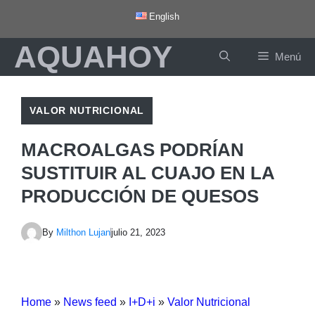
Saltar
English
al
AQUAHOY
contenido
Menú
VALOR NUTRICIONAL
MACROALGAS PODRÍAN
SUSTITUIR AL CUAJO EN LA
PRODUCCIÓN DE QUESOS
By
Milthon Lujan
julio 21, 2023
Home
»
News feed
»
I+D+i
»
Valor Nutricional