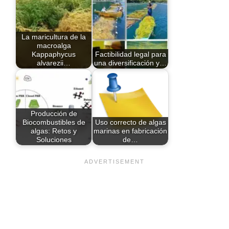
La maricultura de la
macroalga
Kappaphycus
Factibilidad legal para
alvarezii…
una diversificación y…
Producción de
Biocombustibles de
Uso correcto de algas
algas: Retos y
marinas en fabricación
Soluciones
de…