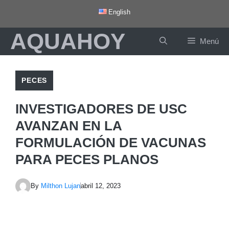
Saltar
English
al
AQUAHOY
contenido
Menú
PECES
INVESTIGADORES DE USC
AVANZAN EN LA
FORMULACIÓN DE VACUNAS
PARA PECES PLANOS
By
Milthon Lujan
abril 12, 2023