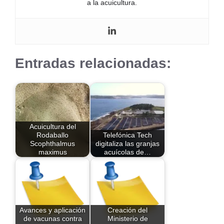
a la acuicultura.
Entradas relacionadas:
Acuicultura del
Rodaballo
Telefónica Tech
Scophthalmus
digitaliza las granjas
maximus
acuícolas de…
Avances y aplicación
Creación del
de vacunas contra
Ministerio de