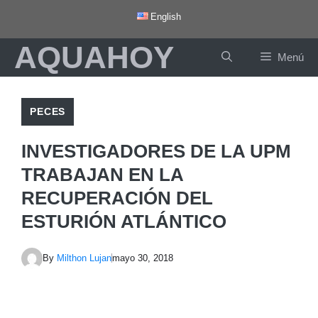
Saltar
English
al
AQUAHOY
contenido
Menú
PECES
INVESTIGADORES DE LA UPM
TRABAJAN EN LA
RECUPERACIÓN DEL
ESTURIÓN ATLÁNTICO
By
Milthon Lujan
mayo 30, 2018