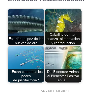
Caballito de mar:
Esturión: el pez de los
crianza, alimentación
“huevos de oro”
y reproducción
¿Están contentos los
Del Bienestar Animal
peces
al Bienestar Positivo
de piscifactoría?
en la…