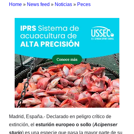
Home
»
News feed
»
Noticias
»
Peces
Madrid, España.- Declarado en peligro crítico de
extinción, el
esturión europeo o sollo
(
Acipenser
sturio
) es una especie que pasa la mayor parte de su