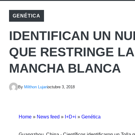
GENÉTICA
IDENTIFICAN UN N
QUE RESTRINGE LA
MANCHA BLANCA
By
Milthon Lujan
octubre 3, 2018
Home
»
News feed
»
I+D+i
»
Genética
Guangzhou, China.- Científicos identificaron un Tolla 