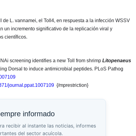
ll de L. vannamei, el Toll4, en respuesta a la infección WSSV
un incremento significativo de la replicación viral y
 científicos.
 RNAi screening identifies a new Toll from shrimp
Litopenaeus
ating Dorsal to induce antimicrobial peptides. PLoS Pathog
.1007109
1371/journal.ppat.1007109
{/mprestriction}
iempre informado
recibir al instante las noticias, informes
rtantes del sector acuícola.