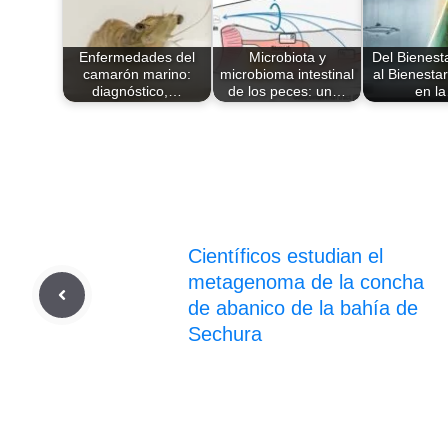
Enfermedades del
Microbiota y
Del Bienest
camarón marino:
microbioma intestinal
al Bienestar
diagnóstico,…
de los peces: un…
en l
Científicos estudian el
metagenoma de la concha
de abanico de la bahía de
Sechura