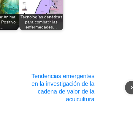
ar Animal
Tecnologías genéticas
 Positivo
para combatir las
a…
enfermedades…
Tendencias emergentes
en la investigación de la
cadena de valor de la
acuicultura