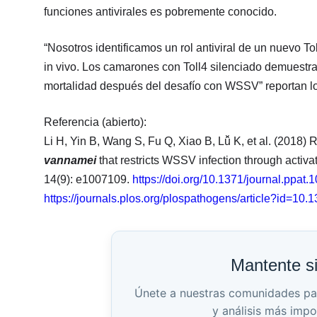
funciones antivirales es pobremente conocido.
“Nosotros identificamos un rol antiviral de un nuevo To
in vivo. Los camarones con Toll4 silenciado demuestran 
mortalidad después del desafío con WSSV” reportan los
Referencia (abierto):
Li H, Yin B, Wang S, Fu Q, Xiao B, Lǚ K, et al. (2018)
vannamei
that restricts WSSV infection through activ
14(9): e1007109.
https://doi.org/10.1371/journal.ppat
https://journals.plos.org/plospathogens/article?id=10.
Mantente s
Únete a nuestras comunidades para 
y análisis más impo