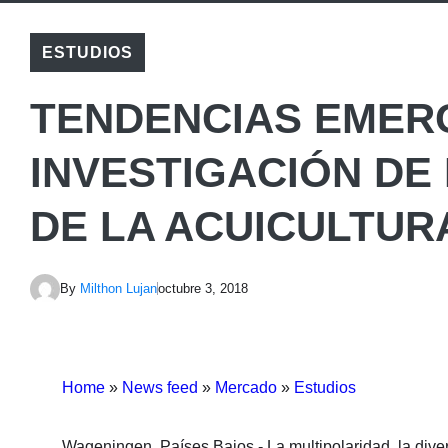
ESTUDIOS
TENDENCIAS EMER
INVESTIGACIÓN DE
DE LA ACUICULTUR
By
Milthon Lujan
octubre 3, 2018
Home
»
News feed
»
Mercado
»
Estudios
Wageningen, Países Bajos.- La multipolaridad, la diver