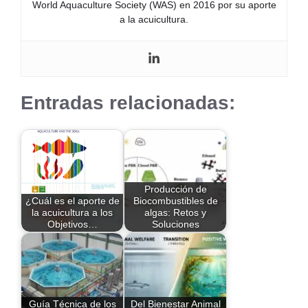
World Aquaculture Society (WAS) en 2016 por su aporte
a la acuicultura.
Entradas relacionadas:
Producción de
¿Cuál es el aporte de
Biocombustibles de
la acuicultura a los
algas: Retos y
Objetivos…
Soluciones
Guía Técnica de los
Del Bienestar Animal