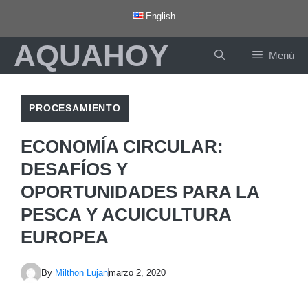
Saltar
English
al
AQUAHOY
contenido
Menú
PROCESAMIENTO
ECONOMÍA CIRCULAR:
DESAFÍOS Y
OPORTUNIDADES PARA LA
PESCA Y ACUICULTURA
EUROPEA
By
Milthon Lujan
marzo 2, 2020