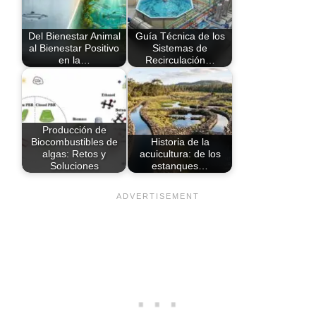
Del Bienestar Animal
Guía Técnica de los
al Bienestar Positivo
Sistemas de
en la…
Recirculación…
Producción de
Biocombustibles de
Historia de la
algas: Retos y
acuicultura: de los
Soluciones
estanques…