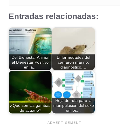
Entradas relacionadas:
Del Bienestar Animal
Enfermedades del
al Bienestar Positivo
camarón marino:
en la…
diagnóstico,…
Hoja de ruta para la
¿Qué son las gambas
manipulación del sexo
de acuario?
en los…