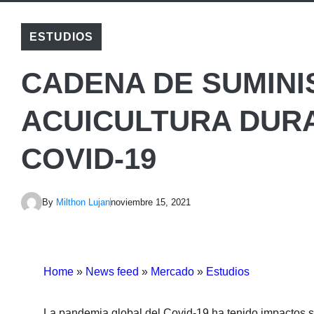
ESTUDIOS
CADENA DE SUMINI
ACUICULTURA DURA
COVID-19
By
Milthon Lujan
noviembre 15, 2021
Home
»
News feed
»
Mercado
»
Estudios
La pandemia global del Covid-19 ha tenido impactos se