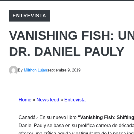
ENTREVISTA
VANISHING FISH: U
DR. DANIEL PAULY
By
Milthon Lujan
septiembre 9, 2019
Home
»
News feed
»
Entrevista
Canadá.- En su nuevo libro
“Vanishing Fish: Shiftin
Daniel Pauly se basa en su prolífica carrera de décad
ofrecer una crítica aguda y estimulante de la pesca indu