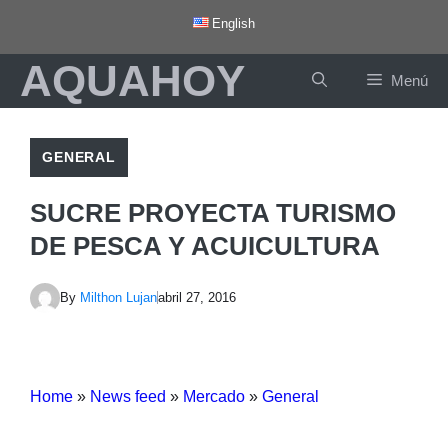
Saltar
English
al
AQUAHOY
contenido
Menú
GENERAL
SUCRE PROYECTA TURISMO
DE PESCA Y ACUICULTURA
By
Milthon Lujan
abril 27, 2016
Home
»
News feed
»
Mercado
»
General