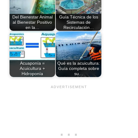
Del Bienestar Animal
Guía Técnica de los
al Bienestar Positivo
Sistemas de
en la…
Recirculación…
Acuaponía =
Qué es la acuicultura:
Acuicultura +
Guía completa sobre
Hidroponía
su…