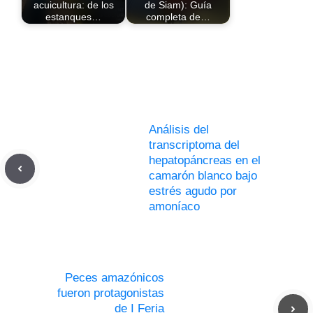
acuicultura: de los
de Siam): Guía
estanques…
completa de…
Análisis del
transcriptoma del
hepatopáncreas en el
camarón blanco bajo
estrés agudo por
amoníaco
Peces amazónicos
fueron protagonistas
de I Feria