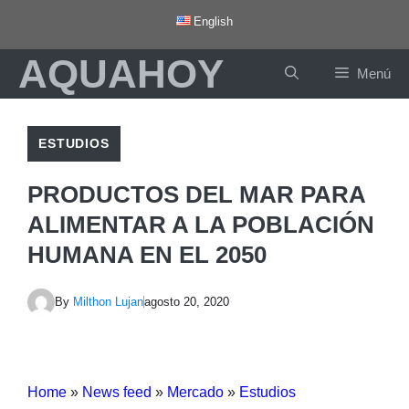
Saltar
English
al
AQUAHOY
contenido
Menú
ESTUDIOS
PRODUCTOS DEL MAR PARA
ALIMENTAR A LA POBLACIÓN
HUMANA EN EL 2050
By
Milthon Lujan
agosto 20, 2020
Home
»
News feed
»
Mercado
»
Estudios