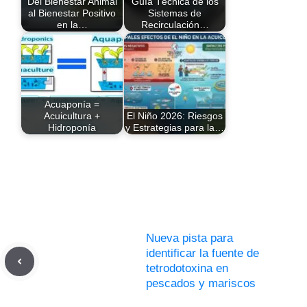
Del Bienestar Animal
Guía Técnica de los
al Bienestar Positivo
Sistemas de
en la…
Recirculación…
Acuaponía =
Acuicultura +
El Niño 2026: Riesgos
Hidroponía
y Estrategias para la…
Nueva pista para
identificar la fuente de
tetrodotoxina en
pescados y mariscos