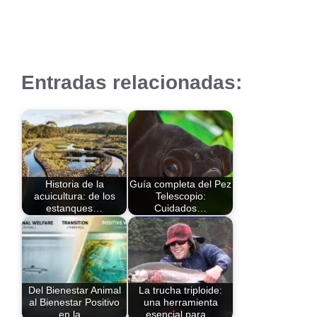
Entradas relacionadas:
Historia de la
Guía completa del Pez
acuicultura: de los
Telescopio:
estanques…
Cuidados…
Del Bienestar Animal
La trucha triploide:
al Bienestar Positivo
una herramienta
en la…
esencial para…