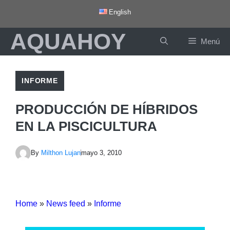
Saltar
English
al
AQUAHOY
contenido
Menú
INFORME
PRODUCCIÓN DE HÍBRIDOS
EN LA PISCICULTURA
By
Milthon Lujan
mayo 3, 2010
Home
»
News feed
»
Informe