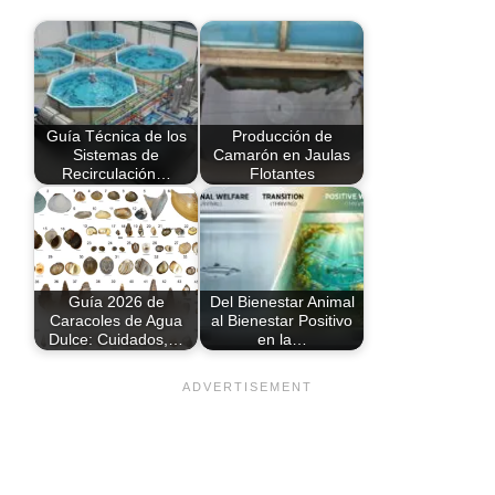
Guía Técnica de los
Producción de
Sistemas de
Camarón en Jaulas
Recirculación…
Flotantes
Guía 2026 de
Del Bienestar Animal
Caracoles de Agua
al Bienestar Positivo
Dulce: Cuidados,…
en la…