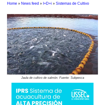
Home
»
News feed
»
I+D+i
»
Sistemas de Cultivo
Jaula de cultivo de salmón. Fuente: Subpesca