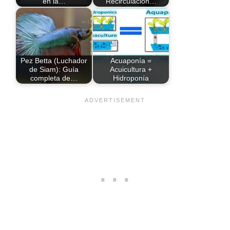
en la…
Recirculación…
Pez Betta (Luchador
Acuaponía =
de Siam): Guía
Acuicultura +
completa de…
Hidroponía