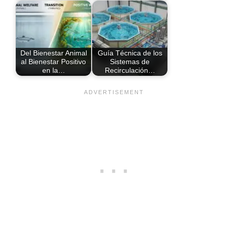
Del Bienestar Animal
Guía Técnica de los
al Bienestar Positivo
Sistemas de
en la…
Recirculación…