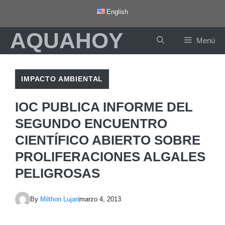
Saltar
English
al
AQUAHOY
contenido
Menú
IMPACTO AMBIENTAL
IOC PUBLICA INFORME DEL
SEGUNDO ENCUENTRO
CIENTÍFICO ABIERTO SOBRE
PROLIFERACIONES ALGALES
PELIGROSAS
By
Milthon Lujan
marzo 4, 2013