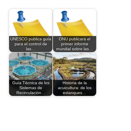
UNESCO publica guía
ONU publicará el
para el control de
primer informe
las…
mundial sobre las…
Guía Técnica de los
Historia de la
Sistemas de
acuicultura: de los
Recirculación…
estanques…