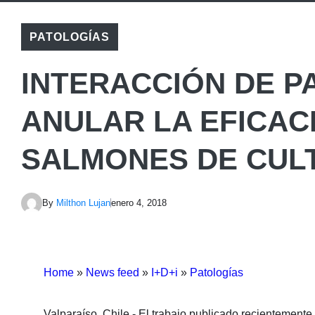
PATOLOGÍAS
INTERACCIÓN DE 
ANULAR LA EFICAC
SALMONES DE CUL
By
Milthon Lujan
enero 4, 2018
Home
»
News feed
»
I+D+i
»
Patologías
Valparaíso, Chile.- El trabajo publicado recientemente 