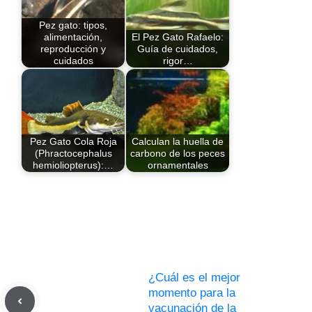
Pez gato: tipos,
alimentación,
El Pez Gato Rafaelo:
reproducción y
Guía de cuidados,
cuidados
rigor…
Pez Gato Cola Roja
Calculan la huella de
(Phractocephalus
carbono de los peces
hemioliopterus):…
ornamentales
¿Cuál es el mejor
momento para la
vacunación de la