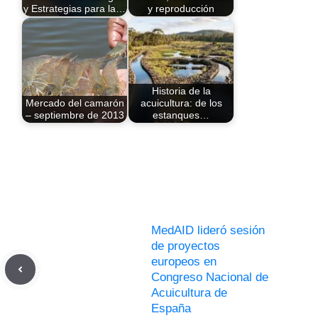
y Estrategias para la…
y reproducción
Historia de la
Mercado del camarón
acuicultura: de los
– septiembre de 2013
estanques…
MedAID lideró sesión
de proyectos
europeos en
Congreso Nacional de
Acuicultura de
España