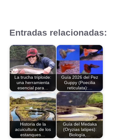
Entradas relacionadas:
La trucha triploide:
Guía 2026 del Pez
una herramienta
Guppy (Poecilia
esencial para…
reticulata):…
Historia de la
Guía del Medaka
acuicultura: de los
(Oryzias latipes):
estanques…
Biología,…