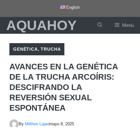
Saltar
English
al
AQUAHOY
contenido
Menú
GENÉTICA
,
TRUCHA
AVANCES EN LA GENÉTICA
DE LA TRUCHA ARCOÍRIS:
DESCIFRANDO LA
REVERSIÓN SEXUAL
ESPONTÁNEA
By
Milthon Lujan
mayo 8, 2025