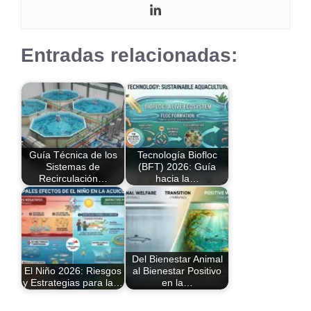
Entradas relacionadas:
Guía Técnica de los
Tecnología Biofloc
Sistemas de
(BFT) 2026: Guía
Recirculación…
hacia la…
Del Bienestar Animal
El Niño 2026: Riesgos
al Bienestar Positivo
y Estrategias para la…
en la…