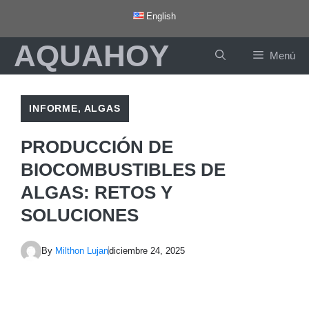
Saltar
English
al
AQUAHOY
contenido
Menú
INFORME
,
ALGAS
PRODUCCIÓN DE
BIOCOMBUSTIBLES DE
ALGAS: RETOS Y
SOLUCIONES
By
Milthon Lujan
diciembre 24, 2025