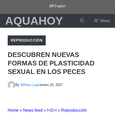
Saltar
English
al
AQUAHOY
contenido
Menú
REPRODUCCIÓN
DESCUBREN NUEVAS
FORMAS DE PLASTICIDAD
SEXUAL EN LOS PECES
By
Milthon Lujan
enero 25, 2017
Home
»
News feed
»
I+D+i
»
Reproducción