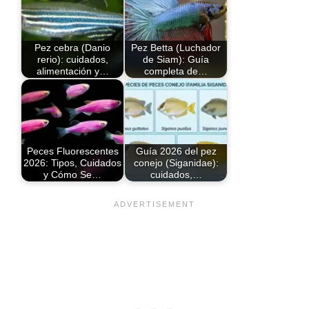
Pez cebra (Danio
Pez Betta (Luchador
rerio): cuidados,
de Siam): Guía
alimentación y…
completa de…
Peces Fluorescentes
Guía 2026 del pez
2026: Tipos, Cuidados
conejo (Siganidae):
y Cómo Se…
cuidados,…