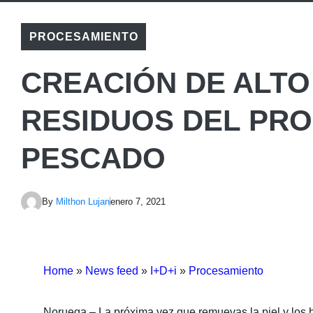
PROCESAMIENTO
CREACIÓN DE ALTO
RESIDUOS DEL PR
PESCADO
By
Milthon Lujan
enero 7, 2021
Home
»
News feed
»
I+D+i
»
Procesamiento
Noruega – La próxima vez que remuevas la piel y los h