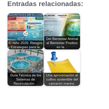
Entradas relacionadas:
Del Bienestar Animal
El Niño 2026: Riesgos
al Bienestar Positivo
y Estrategias para la…
en la…
Guía Técnica de los
Una aproximación al
Sistemas de
cultivo sostenible del
Recirculación…
camarón marino.