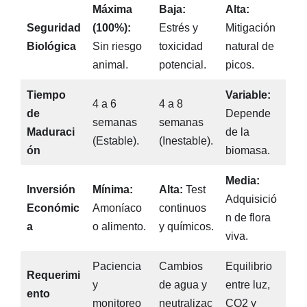
Máxima
Baja:
Alta:
Seguridad
(100%):
Estrés y
Mitigación
Biológica
Sin riesgo
toxicidad
natural de
animal.
potencial.
picos.
Tiempo
Variable:
4 a 6
4 a 8
de
Depende
semanas
semanas
Maduraci
de la
(Estable).
(Inestable).
ón
biomasa.
Media:
Inversión
Mínima:
Alta:
Test
Adquisició
Económic
Amoníaco
continuos
n de flora
a
o alimento.
y químicos.
viva.
Paciencia
Cambios
Equilibrio
Requerimi
y
de agua y
entre luz,
ento
monitoreo
neutralizac
CO2 y