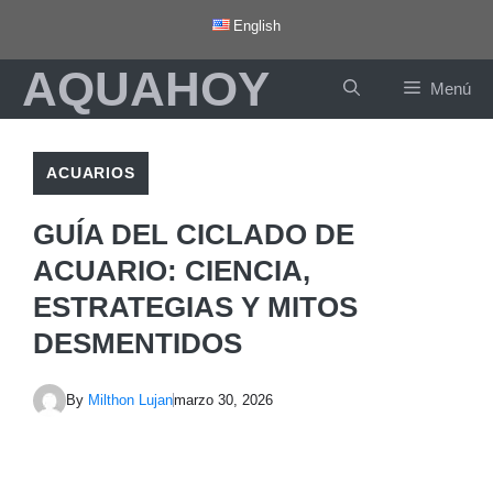
Saltar
English
al
AQUAHOY
contenido
Menú
ACUARIOS
GUÍA DEL CICLADO DE
ACUARIO: CIENCIA,
ESTRATEGIAS Y MITOS
DESMENTIDOS
By
Milthon Lujan
marzo 30, 2026