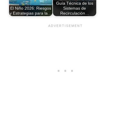
Guía Técnica de los
El Niño 2026: Riesgos
Sistemas de
y Estrategias para la…
Recirculación…