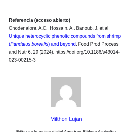
Referencia (acceso abierto)
Onodenalore, A.C., Hossain, A., Banoub, J. et al.
Unique heterocyclic phenolic compounds from shrimp
(
Pandalus borealis
) and beyond
. Food Prod Process
and Nutr 6, 29 (2024). https://doi.org/10.1186/s43014-
023-00215-3
Milthon Lujan
Editor de la revista digital AquaHoy. Biólogo Acuicultor