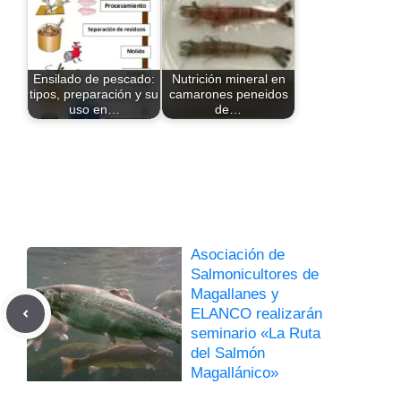
Ensilado de pescado:
Nutrición mineral en
tipos, preparación y su
camarones peneidos
uso en…
de…
Asociación de
Salmonicultores de
Magallanes y
ELANCO realizarán
seminario «La Ruta
del Salmón
Magallánico»