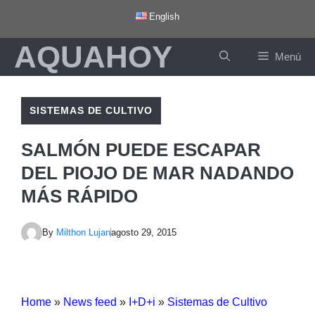
Saltar
English
al
AQUAHOY
contenido
Menú
SISTEMAS DE CULTIVO
SALMÓN PUEDE ESCAPAR
DEL PIOJO DE MAR NADANDO
MÁS RÁPIDO
By
Milthon Lujan
agosto 29, 2015
Home
»
News feed
»
I+D+i
»
Sistemas de Cultivo