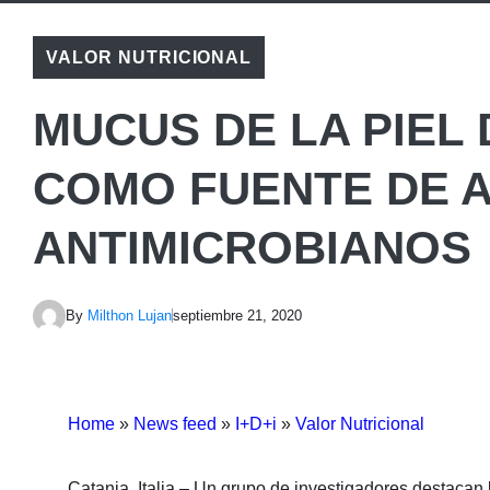
VALOR NUTRICIONAL
MUCUS DE LA PIEL
COMO FUENTE DE 
ANTIMICROBIANOS
By
Milthon Lujan
septiembre 21, 2020
Home
»
News feed
»
I+D+i
»
Valor Nutricional
Catania, Italia – Un grupo de investigadores destacan 