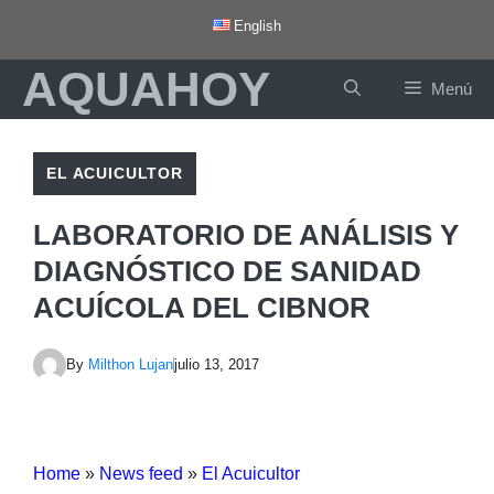
Saltar
English
al
AQUAHOY
contenido
Menú
EL ACUICULTOR
LABORATORIO DE ANÁLISIS Y
DIAGNÓSTICO DE SANIDAD
ACUÍCOLA DEL CIBNOR
By
Milthon Lujan
julio 13, 2017
Home
»
News feed
»
El Acuicultor