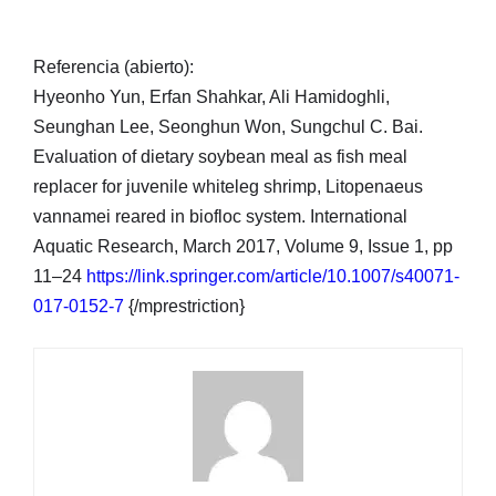
Referencia (abierto):
Hyeonho Yun, Erfan Shahkar, Ali Hamidoghli,
Seunghan Lee, Seonghun Won, Sungchul C. Bai.
Evaluation of dietary soybean meal as fish meal
replacer for juvenile whiteleg shrimp, Litopenaeus
vannamei reared in biofloc system. International
Aquatic Research, March 2017, Volume 9, Issue 1, pp
11–24
https://link.springer.com/article/10.1007/s40071-
017-0152-7
{/mprestriction}