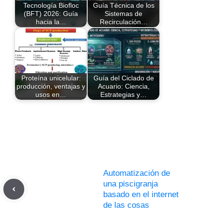
Tecnología Biofloc
Guía Técnica de los
(BFT) 2026: Guía
Sistemas de
hacia la…
Recirculación…
Proteína unicelular:
Guía del Ciclado de
producción, ventajas y
Acuario: Ciencia,
usos en…
Estrategias y…
Automatización de
una piscigranja
basado en el internet
de las cosas