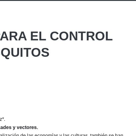
PARA EL CONTROL
SQUITOS
z*.
ades y vectores.
alización de las economías y las culturas, también se han