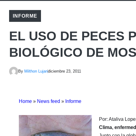
INFORME
EL USO DE PECES 
BIOLÓGICO DE MO
By
Milthon Lujan
diciembre 23, 2011
Home
»
News feed
»
Informe
Por: Ataliva Lope
Clima, enfermed
Junto con la glob