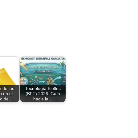
n de las
Tecnología Biofloc
s en el
(BFT) 2026: Guía
to de…
hacia la…