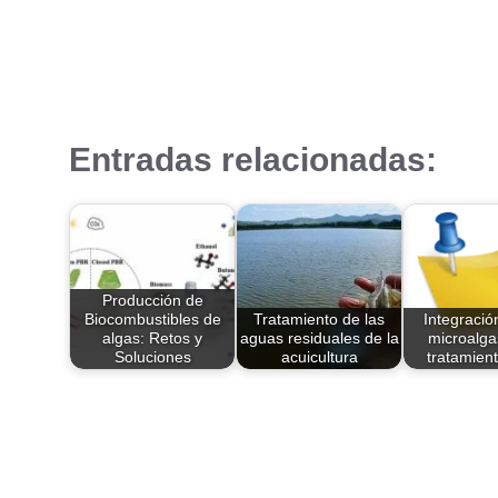
Entradas relacionadas:
Producción de
Biocombustibles de
Tratamiento de las
Integració
algas: Retos y
aguas residuales de la
microalga
Soluciones
acuicultura
tratamien