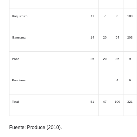
Boquichico
11
7
6
103
Gamitana
14
20
54
203
Paco
26
20
36
9
Pacotana
4
6
Total
51
47
100
321
Fuente: Produce (2010).