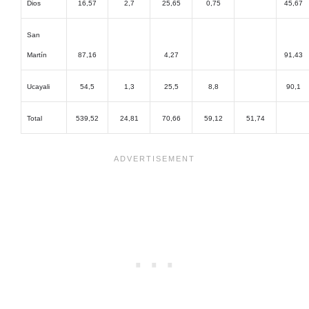
Dios
16,57
2,7
25,65
0,75
45,67
San
Martín
87,16
4,27
91,43
Ucayali
54,5
1,3
25,5
8,8
90,1
Total
539,52
24,81
70,66
59,12
51,74