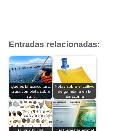
Entradas relacionadas:
Qué es la acuicultura:
Notas sobre el cultivo
Guía completa sobre
de gamitana en la
su…
amazonía
Guía 2026 de
Del Bienestar Animal