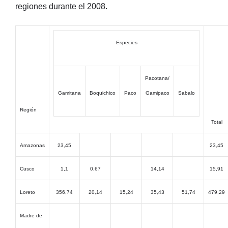
regiones durante el 2008.
Especies
Pacotana/
Gamitana
Boquichico
Paco
Gamipaco
Sabalo
Región
Total
Amazonas
23,45
23,45
Cusco
1,1
0,67
14,14
15,91
Loreto
356,74
20,14
15,24
35,43
51,74
479,29
Madre de